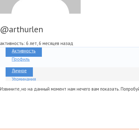
@arthurlen
активность: 6 лет, 6 месяцев назад
Активность
Профиль
Личное
Упоминания
Избранное
Извините, но на данный момент нам нечего вам показать. Попробу
Показать:
© 2008-2014 «Arch Elite Russia»