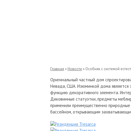
Особняк с системой ест
Главная
»
Новости
»
Особняк с системой естес
Оригинальный частный дом спроектирова
Невада, США. Изюминкой дома является 
функцию декоративного элемента. Интер
Диковинные статуэтки, предметы меблир
применили преимущественно природные ма
бассейном, открывающим захватывающи