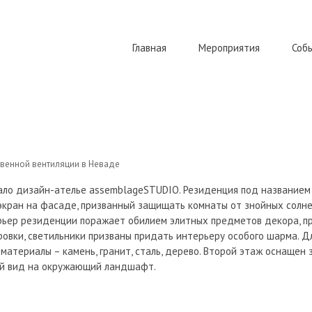
Главная
Мероприятия
Соб
ественной вентиляции в Неваде
твенной вентиляции в Неваде
ло дизайн-ателье assemblageSTUDIO. Резиденция под названием T
экран на фасаде, призванный защищать комнаты от знойных солн
ьер резиденции поражает обилием элитных предметов декора, пр
овки, светильники призваны придать интерьеру особого шарма. 
териалы – камень, гранит, сталь, дерево. Второй этаж оснащен 
й вид на окружающий ландшафт.