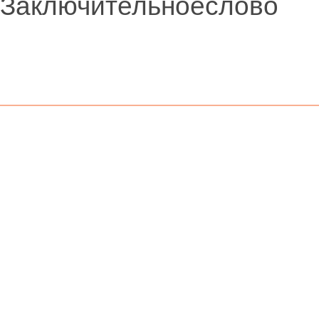
Заключительноеслово
© 2008-2014 «Arch Elite Russia»
Главная
Мероприятия
Событи