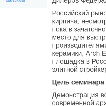
дилеров Федерал
Материалы
Российский рыно
кирпича, несмот
пока в зачаточн
место для выст
производителями
керамики, Arch E
площадка в Рос
элитной стройке
Цель семинара
Демонстрация в
современной арх