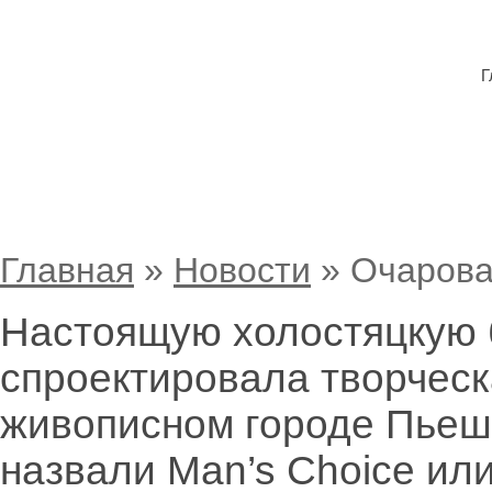
Г
Очарование холостяцкого стиля от A
Главная
»
Новости
»
Очарова
Настоящую холостяцкую б
спроектировала творческ
живописном городе Пьеш
назвали Man’s Choice ил