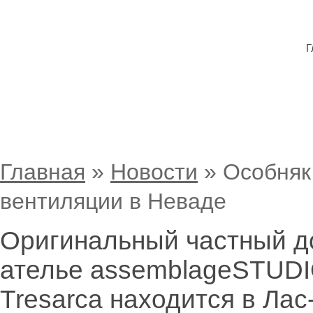
Г
Особняк с системой естественной ве
Главная
»
Новости
»
Особняк
вентиляции в Неваде
Оригинальный частный д
ателье assemblageSTUDI
Tresarca находится в Ла