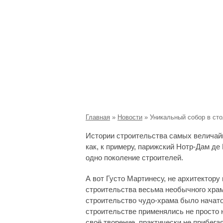
Уникальный собор в с
Главная
»
Новости
»
Уникальный собор в ст
Истории строительства самых величайш
как, к примеру, парижский Нотр-Дам д
одно поколение строителей.
А вот Густо Мартинесу, не архитектор
строительства весьма необычного храм
строительство чудо-храма было начато 
строительстве применялись не просто 
своё творение, практически не прибега