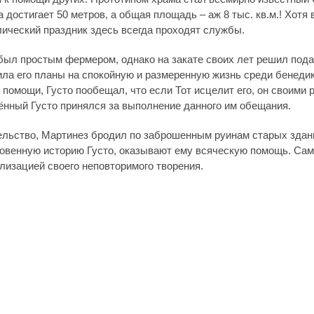
достигает 50 метров, а общая площадь – аж 8 тыс. кв.м.! Хот
лический праздник здесь всегда проходят службы.
был простым фермером, однако на закате своих лет решил пода
ла его планы на спокойную и размеренную жизнь среди бенеди
 помощи, Густо пообещал, что если Тот исцелит его, он своими р
нный Густо принялся за выполнение данного им обещания.
тельство, Мартинез бродил по заброшенным руинам старых зда
овенную историю Густо, оказывают ему всяческую помощь. Сам 
лизацией своего неповторимого творения.