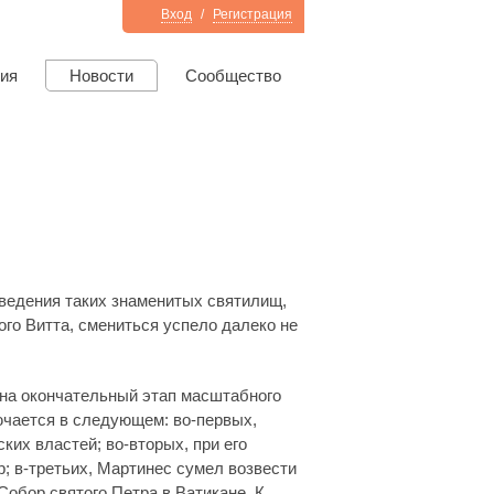
Вход
/
Регистрация
ия
Новости
Сообщество
зведения таких знаменитых святилищ,
ого Витта, смениться успело далеко не
и на окончательный этап масштабного
ючается в следующем: во-первых,
ких властей; во-вторых, при его
; в-третьих, Мартинес сумел возвести
Собор святого Петра в Ватикане. К