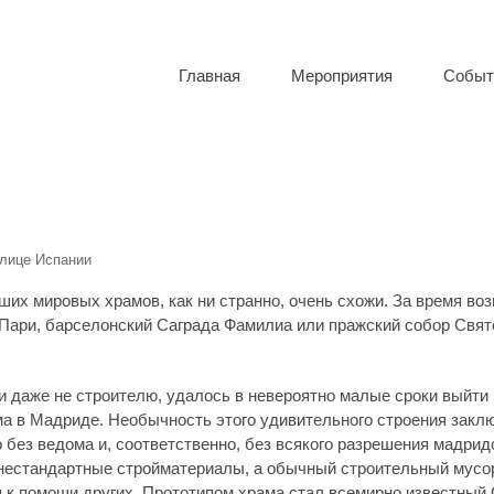
Главная
Мероприятия
Событ
толице Испании
олице Испании
их мировых храмов, как ни странно, очень схожи. За время во
е Пари, барселонский Саграда Фамилиа или пражский собор Свят
у и даже не строителю, удалось в невероятно малые сроки выйт
а в Мадриде. Необычность этого удивительного строения закл
без ведома и, соответственно, без всякого разрешения мадридс
нестандартные стройматериалы, а обычный строительный мусор
я к помощи других. Прототипом храма стал всемирно известный 